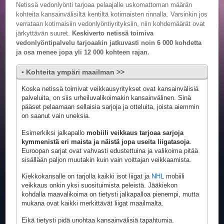
Netissä vedonlyönti tarjoaa pelaajalle uskomattoman määrän
kohteita kansainvälisiltä kentiltä kotimaisten rinnalla. Varsinkin jos
verrataan kotimaisiin vedonlyöntiyrityksiin, niin kohdemäärät ovat
järkyttävän suuret.
Keskiverto netissä toimiva
vedonlyöntipalvelu tarjoaakin jatkuvasti noin 6 000 kohdetta
ja osa menee jopa yli 12 000 kohteen rajan.
▪ Kohteita ympäri maailman >>
Koska netissä toimivat veikkausyritykset ovat kansainvälisiä
palveluita, on siis urheiluvalikoimakin kansainvälinen. Sinä
pääset pelaamaan sellaisia sarjoja ja otteluita, joista aiemmin
on saanut vain uneksia.
Esimerkiksi jalkapallo
mobiili veikkaus tarjoaa
sarjoja
kymmenistä eri maista ja näistä jopa useita liigatasoja
.
Euroopan sarjat ovat vahvasti edustettuina ja valikoima pitää
sisällään paljon muutakin kuin vain voittajan veikkaamista.
Kiekkokansalle on tarjolla kaikki isot liigat ja
NHL
mobiili
veikkaus onkin yksi suosituimista peleistä. Jääkiekon
kohdalla maavalikoima on tietysti jalkapalloa pienempi, mutta
mukana ovat kaikki merkittävät liigat maailmalta.
Eikä tietysti pidä unohtaa kansainvälisiä tapahtumia.