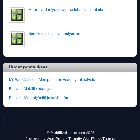
Mobiili vedonlyönti tarjoaa tuhansia kohteita
Bonukset mobiili vedonlyöntiin
Uudet postaukset
Mr. Win Casino – Monipuolinen vedonlyöntipalvelu
Betive – Mobiili vedonlyönti
Betser – Vedonlyöntiä joka lähtöön
↑
©
Mobiiliveikkaus.com
2025
Powered by
WordPress
•
Themify WordPress Themes