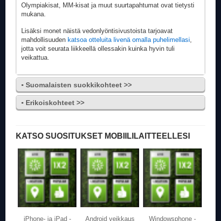
Olympiakisat, MM-kisat ja muut suurtapahtumat ovat tietysti
mukana.
Lisäksi monet näistä vedonlyöntisivustoista tarjoavat
mahdollisuuden
katsoa otteluita livenä omalla puhelimellasi
,
jotta voit seurata liikkeellä ollessakin kuinka hyvin tuli
veikattua.
▪ Suomalaisten suokkikohteet >>
▪ Erikoiskohteet >>
KATSO SUOSITUKSET MOBIILILAITTEELLESI
iPhone- ja iPad -
Android veikkaus
Windowsphone -