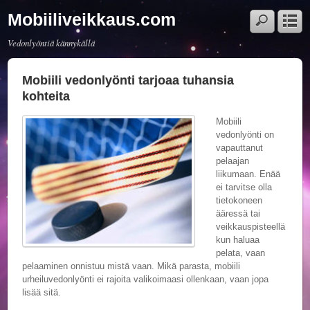
Mobiiliveikkaus.com
Vedonlyöntiä kännykällä
Mobiili vedonlyönti tarjoaa tuhansia
kohteita
Mobiili
vedonlyönti on
vapauttanut
pelaajan
liikumaan. Enää
ei tarvitse olla
tietokoneen
ääressä tai
veikkauspisteellä
kun haluaa
pelata, vaan
pelaaminen onnistuu mistä vaan. Mikä parasta, mobiili
urheiluvedonlyönti ei rajoita valikoimaasi ollenkaan, vaan jopa
lisää sitä.