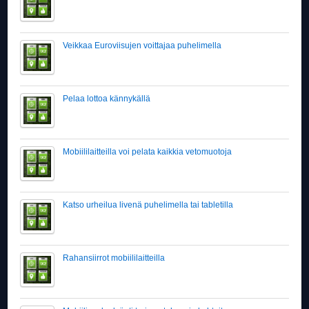
Veikkaa Euroviisujen voittajaa puhelimella
Pelaa lottoa kännykällä
Mobiililaitteilla voi pelata kaikkia vetomuotoja
Katso urheilua livenä puhelimella tai tabletilla
Rahansiirrot mobiililaitteilla