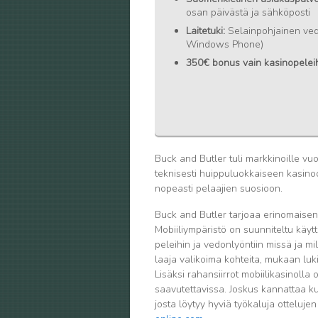
osan päivästä ja sähköposti
Laitetuki:
Selainpohjainen vedon
Windows Phone)
350€ bonus vain kasinopelei
Buck and Butler tuli markkinoille vu
teknisesti huippuluokkaiseen kasinoon.
nopeasti pelaajien suosioon.
Buck and Butler tarjoaa erinomaisen 
Mobiiliympäristö on suunniteltu käyt
peleihin ja vedonlyöntiin missä ja mi
laaja valikoima kohteita, mukaan luk
Lisäksi rahansiirrot mobiilikasinolla 
saavutettavissa. Joskus kannattaa ku
josta löytyy hyviä työkaluja otteluj