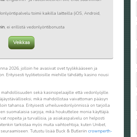
lyöntipalvelu toimii kaikilla laitteilla (iOS, Android,
hin
, ei erillistä vedonlyöntibonusta
Veikkaa
onna 2026, jolloin he avasivat ovet tyylikkääseen ja
 Erityisesti tyylitietoisille miehille tähdätty kasino nousi
mahdollisuuden sekä kasinopelaajille että vedonlyöjille.
täjäystävälliseksi, mikä mahdollistaa vaivattoman pääsyn
lloin tahansa. Erityisesti urheiluvedonlyönnissä on tarjolla
ien suomalaisia sarjoja, mikä houkuttelee monia käyttäjiä.
ovat nopeita ja turvallisia, ja asiakaspalvelu on helposti
itenkin tarkistaa myös muita vaihtoehtoja, kuten Unibet,
en seuraamiseen. Tutustu lisää Buck & Butleriin
crownperth-