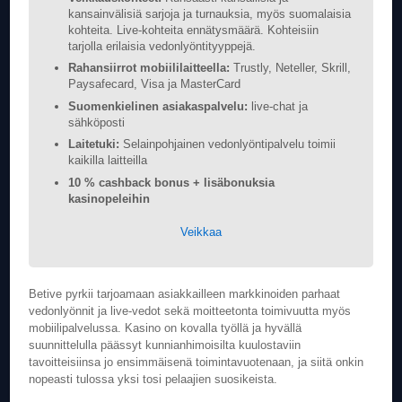
kansainvälisiä sarjoja ja turnauksia, myös suomalaisia
kohteita. Live-kohteita ennätysmäärä. Kohteisiin
tarjolla erilaisia vedonlyöntityyppejä.
Rahansiirrot mobiililaitteella:
Trustly, Neteller, Skrill,
Paysafecard, Visa ja MasterCard
Suomenkielinen asiakaspalvelu:
live-chat ja
sähköposti
Laitetuki:
Selainpohjainen vedonlyöntipalvelu toimii
kaikilla laitteilla
10 % cashback bonus + lisäbonuksia
kasinopeleihin
Veikkaa
Betive pyrkii tarjoamaan asiakkailleen markkinoiden parhaat
vedonlyönnit ja live-vedot sekä moitteetonta toimivuutta myös
mobiilipalvelussa. Kasino on kovalla työllä ja hyvällä
suunnittelulla päässyt kunnianhimoisilta kuulostaviin
tavoitteisiinsa jo ensimmäisenä toimintavuotenaan, ja siitä onkin
nopeasti tulossa yksi tosi pelaajien suosikeista.