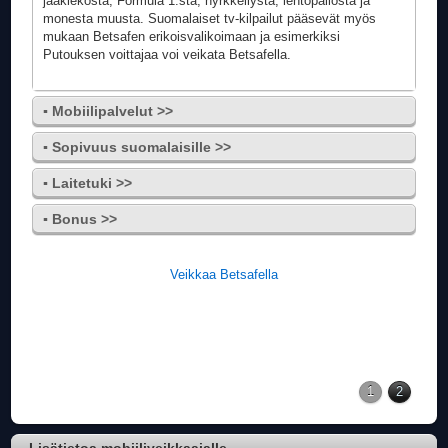
jääkiekosta, Formula 1:stä, nyrkkeilystä, lentopallosta ja
monesta muusta. Suomalaiset tv-kilpailut pääsevät myös
mukaan Betsafen erikoisvalikoimaan ja esimerkiksi
Putouksen voittajaa voi veikata Betsafella.
▪ Mobiilipalvelut >>
▪ Sopivuus suomalaisille >>
▪ Laitetuki >>
▪ Bonus >>
Veikkaa Betsafella
1
2