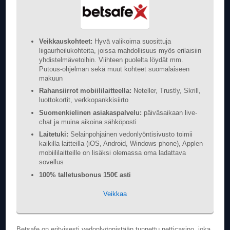
Veikkauskohteet:
Hyvä valikoima suosittuja
liigaurheilukohteita, joissa mahdollisuus myös erilaisiin
yhdistelmävetoihin. Viihteen puolelta löydät mm.
Putous-ohjelman sekä muut kohteet suomalaiseen
makuun
Rahansiirrot mobiililaitteella:
Neteller, Trustly, Skrill,
luottokortit, verkkopankkisiirto
Suomenkielinen asiakaspalvelu:
päiväsaikaan live-
chat ja muina aikoina sähköposti
Laitetuki:
Selainpohjainen vedonlyöntisivusto toimii
kaikilla laitteilla (iOS, Android, Windows phone), Applen
mobiililaitteille on lisäksi olemassa oma ladattava
sovellus
100% talletusbonus 150€ asti
Veikkaa
Betsafe on erityisesti vedonlyönnistään tunnettu netticasino, joka