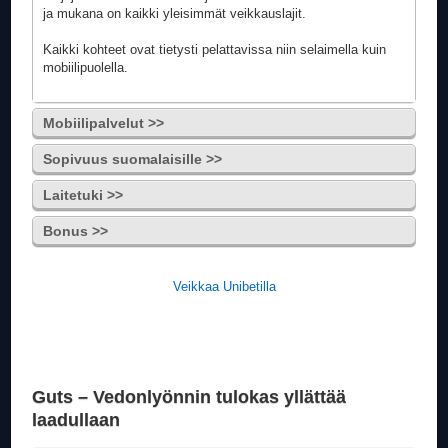
ja mukana on kaikki yleisimmät veikkauslajit.
Kaikki kohteet ovat tietysti pelattavissa niin selaimella kuin
mobiilipuolella.
Mobiilipalvelut >>
Sopivuus suomalaisille >>
Laitetuki >>
Bonus >>
Veikkaa Unibetilla
Guts – Vedonlyönnin tulokas yllättää
laadullaan