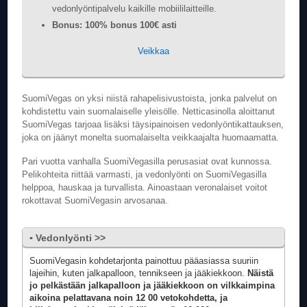
vedonlyöntipalvelu kaikille mobiililaitteille.
Bonus: 100% bonus 100€ asti
Veikkaa
SuomiVegas on yksi niistä rahapelisivustoista, jonka palvelut on
kohdistettu vain suomalaiselle yleisölle. Netticasinolla aloittanut
SuomiVegas tarjoaa lisäksi täysipainoisen vedonlyöntikattauksen,
joka on jäänyt monelta suomalaiselta veikkaajalta huomaamatta.
Pari vuotta vanhalla SuomiVegasilla perusasiat ovat kunnossa.
Pelikohteita riittää varmasti, ja vedonlyönti on SuomiVegasilla
helppoa, hauskaa ja turvallista. Ainoastaan veronalaiset voitot
rokottavat SuomiVegasin arvosanaa.
▪ Vedonlyönti >>
SuomiVegasin kohdetarjonta painottuu pääasiassa suuriin
lajeihin, kuten jalkapalloon, tennikseen ja jääkiekkoon.
Näistä
jo pelkästään jalkapalloon ja jääkiekkoon on vilkkaimpina
aikoina pelattavana noin 12 00 vetokohdetta, ja