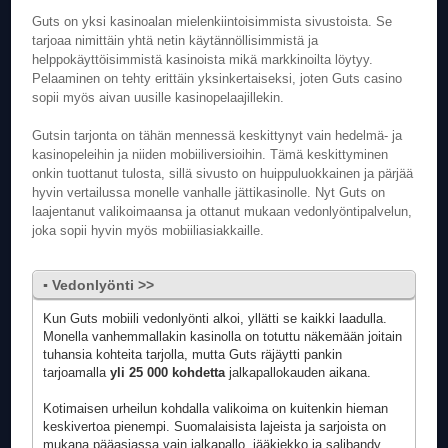
Guts on yksi kasinoalan mielenkiintoisimmista sivustoista. Se
tarjoaa nimittäin yhtä netin käytännöllisimmistä ja
helppokäyttöisimmistä kasinoista mikä markkinoilta löytyy.
Pelaaminen on tehty erittäin yksinkertaiseksi, joten Guts casino
sopii myös aivan uusille kasinopelaajillekin.
Gutsin tarjonta on tähän mennessä keskittynyt vain hedelmä- ja
kasinopeleihin ja niiden mobiiliversioihin. Tämä keskittyminen
onkin tuottanut tulosta, sillä sivusto on huippuluokkainen ja pärjää
hyvin vertailussa monelle vanhalle jättikasinolle. Nyt Guts on
laajentanut valikoimaansa ja ottanut mukaan vedonlyöntipalvelun,
joka sopii hyvin myös mobiiliasiakkaille.
▪ Vedonlyönti >>
Kun Guts mobiili vedonlyönti alkoi, yllätti se kaikki laadulla.
Monella vanhemmallakin kasinolla on totuttu näkemään joitain
tuhansia kohteita tarjolla, mutta Guts räjäytti pankin
tarjoamalla
yli 25 000 kohdetta
jalkapallokauden aikana.
Kotimaisen urheilun kohdalla valikoima on kuitenkin hieman
keskivertoa pienempi. Suomalaisista lajeista ja sarjoista on
mukana pääasiassa vain jalkapallo, jääkiekko ja salibandy,