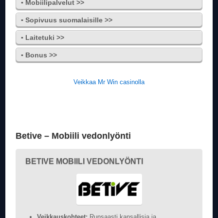
▪ Mobiilipalvelut >>
▪ Sopivuus suomalaisille >>
▪ Laitetuki >>
▪ Bonus >>
Veikkaa Mr Win casinolla
Betive – Mobiili vedonlyönti
BETIVE MOBIILI VEDONLYÖNTI
Veikkauskohteet:
Runsaasti kansallisia ja