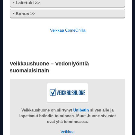
▪ Laitetuki >>
▪ Bonus >>
Veikkaa ComeOnilla
Veikkaushuone – Vedonlyöntiä
suomalaisittain
Veikkaushuone on siirtynyt
Unibetin
siiven alle ja
lopettanut brändin toiminnan. Muut -huone sivustot
ovat yhä toiminnassa.
Veikkaa