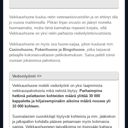
Veikkaushuone kuuluu netin veteraanisivustoihin ja on ehtinyt olla
jo vuosia markkinoilla. Pitkän linjan sivusto on jäänyt monelta
huomaamatta, mutta tämä kannattaa nopeasti korjata, sillä
Veikkaushuone on yksi netin parhaista vedonlyöntisivustoista.
Veikkaushuone on myös osa huone-sarjaa, johon kuuluvat mm.
Casinohuone, Pokerihuone ja Bingohuone
, jotka tarjoavat
pelaajille kokonaisvaltaisen pelikokemuksen. Sama pelitili toimii
suoraan jokaisessa palvelussa.
Vedonlyönti >>
Veikkaushuone mobiili vedonlyönti on yksi laajimmista
veikkauspalveluista mikä netistä löytyy.
Parhaimpina
hetkinä pelattavien kohteiden määrä ylittää 30 000
kappaletta ja hiljaisempinakin aikoina määrä nousee yli
10 000 kohteen.
Suomalaisten suosikkilajit löytyvät kohteista ja mm. jääkiekon
ja jalkapallon kohdalla pääsee pelaamaan myös kotimaisia
sarjoja. Veikkaushuoneen lajivalikoima on itsessään kattava