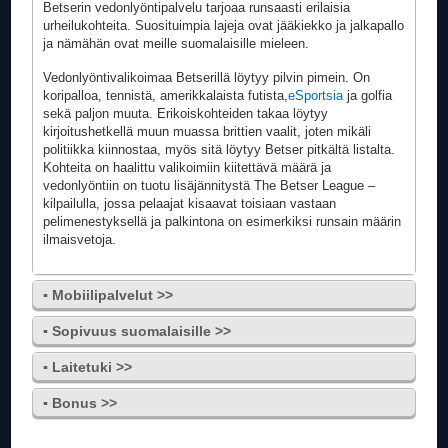
Betserin vedonlyöntipalvelu tarjoaa runsaasti erilaisia
urheilukohteita. Suosituimpia lajeja ovat jääkiekko ja jalkapallo
ja nämähän ovat meille suomalaisille mieleen.
Vedonlyöntivalikoimaa Betserillä löytyy pilvin pimein. On
koripalloa, tennistä, amerikkalaista futista,
eSportsia
ja golfia
sekä paljon muuta. Erikoiskohteiden takaa löytyy
kirjoitushetkellä muun muassa brittien vaalit, joten mikäli
politiikka kiinnostaa, myös sitä löytyy Betser pitkältä listalta.
Kohteita on haalittu valikoimiin kiitettävä määrä ja
vedonlyöntiin on tuotu lisäjännitystä The Betser League –
kilpailulla, jossa pelaajat kisaavat toisiaan vastaan
pelimenestyksellä ja palkintona on esimerkiksi runsain määrin
ilmaisvetoja.
▪ Mobiilipalvelut >>
▪ Sopivuus suomalaisille >>
▪ Laitetuki >>
▪ Bonus >>